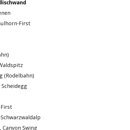
dlischwand
enen
ulhorn-First
ahn)
Waldspitz
g (Rodelbahn)
e Scheidegg
First
-Schwarzwaldalp
, Canyon Swing
powered by
cookie consent