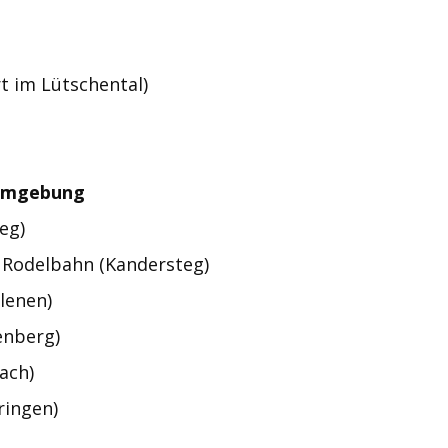
rt im Lütschental)
 Umgebung
eg)
 Rodelbahn (Kandersteg)
lenen)
enberg)
ach)
ringen)