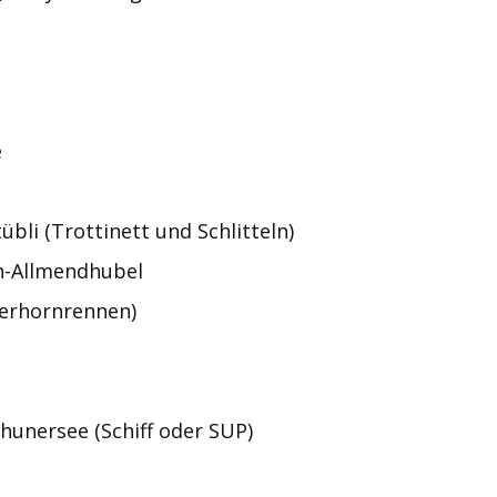
wordpress
e
übli (Trottinett und Schlitteln)
n-Allmendhubel
erhornrennen)
hunersee (Schiff oder SUP)