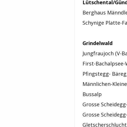
Lütschental/Gün
Berghaus Männdl
Schynige Platte-Fa
Grindelwald
Jungfraujoch (V-B
First-Bachalpsee-
Pfingstegg- Bäreg
Männlichen-Klein
Bussalp
Grosse Scheidegg-
Grosse Scheidegg
Gletscherschlucht