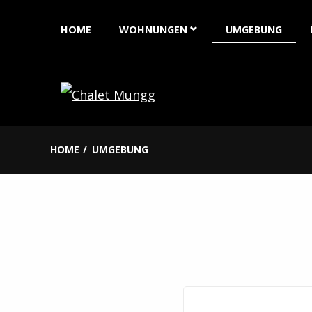
Skip
HOME
WOHNUNGEN
UMGEBUNG
to
content
WOHNUNG 2 PERSONEN
WOHNUNG 4 PERSONEN
HOME
UMGEBUNG